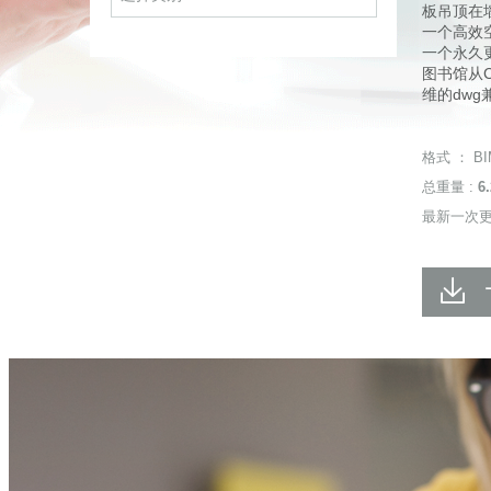
板吊顶在墙
一个高效
一个永久
图书馆从CA
维的dwg
格式 ： BIM
总重量 :
6
最新一次更