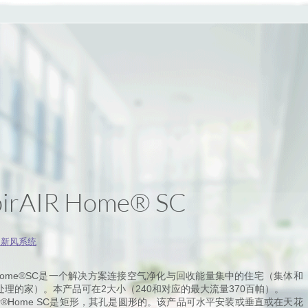
pirAIR Home® SC
用新风系统
rair home®SC是一个解决方案连接空气净化与回收能量集中的住宅（集体和
处理的家）。本产品可在2大小（240和对应的最大流量370百帕）。
irair®Home SC是矩形，其孔是圆形的。该产品可水平安装或垂直或在天花