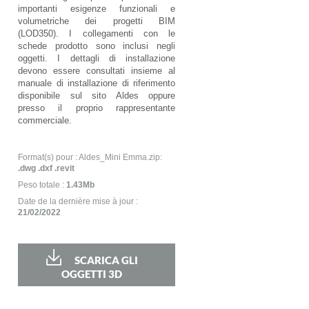
importanti esigenze funzionali e
volumetriche dei progetti BIM
(LOD350). I collegamenti con le
schede prodotto sono inclusi negli
oggetti. I dettagli di installazione
devono essere consultati insieme al
manuale di installazione di riferimento
disponibile sul sito Aldes oppure
presso il proprio rappresentante
commerciale.
Format(s) pour : Aldes_Mini Emma.zip:
.dwg .dxf .revit
Peso totale :
1.43Mb
Date de la dernière mise à jour :
21/02/2022
SCARICA GLI
OGGETTI 3D