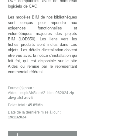
DXF compatibles avec de nombreux
logiciels de CAO.
Les modèles BIM de nos bibliothèques
sont conçus pour répondre aux
exigences fonctionnelles et
volumétriques majeures des projets
BIM (LOD350). Les liens vers les
fiches produits sont inclus dans ces
objets. Les détails d'installation doivent
être vus avec la notice d'installation qui
fait foi, qui est disponible sur le site
Aldes ou remise par le représentant
commercial référent.
Format(s) pour :
Aldes_InspirAirSideV2_bim_062024.zip:
.dwg .dxf .revit
Poids total :
45.85Mb
Date de la dernière mise à jour :
19/11/2024