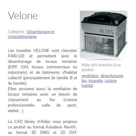
Velone
Catégorie :
Désenfumage et
compartimentage
Les tourelles VELONE sont classées
F400-120 et permettent ainsi le
désenfumage de locaux tertiaires
Mots-clés associés à ce
(ERP, IGH, locaux commerciaux ou
produit :
industriels) et de batiments d'habitat
ventilation
,
désenfumage
,
collectif (principalement 3e famille B et
feu
,
incendie
,
cuisine
,
4e famille).
habitat
Elles assurent aussi la ventilation de
locaux tertiaires avec un besoin de
classement au feu (cuisine
professionnelle, salle de sport,
atelier...).
La CAD library d’Aldes vous propose
ce produit au format Autodesk Revit®,
au format 3D DWG et 2D DXF