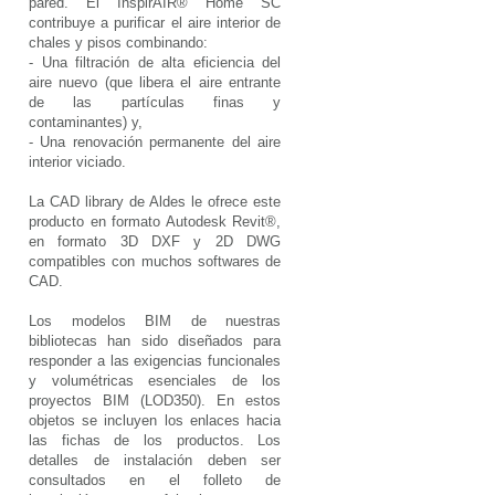
pared. El InspirAIR® Home SC
contribuye a purificar el aire interior de
chales y pisos combinando:
- Una filtración de alta eficiencia del
aire nuevo (que libera el aire entrante
de las partículas finas y
contaminantes) y,
- Una renovación permanente del aire
interior viciado.
La CAD library de Aldes le ofrece este
producto en formato Autodesk Revit®,
en formato 3D DXF y 2D DWG
compatibles con muchos softwares de
CAD.
Los modelos BIM de nuestras
bibliotecas han sido diseñados para
responder a las exigencias funcionales
y volumétricas esenciales de los
proyectos BIM (LOD350). En estos
objetos se incluyen los enlaces hacia
las fichas de los productos. Los
detalles de instalación deben ser
consultados en el folleto de