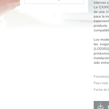
internas y
La CX3000
de una UT
para la i
tratamien
product
compatibl
Los model
las exige
(LOD350).
productos
instalació
sido entr
Formato(s
Peso total
Fecha de l