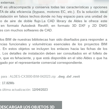
 externas.
 es ultracompacta y conserva todas las características y opciones
A de alta eficiencia (bypass, motores EC, etc.). Es la solución ideal
nstalación en falsos techos donde no hay espacio para una unidad de
to de aire de doble flujo.La CAD library de Aldes le ofrece este
o en formato Autodesk Revit®, en formato 3D DXF y 2D DWG
es con muchos softwares de CAD.
os BIM de nuestras bibliotecas han sido diseñados para responder a
ncias funcionales y volumétricas esenciales de los proyectos BIM
 En estos objetos se incluyen los enlaces hacia las fichas de los
. Los detalles de instalación deben ser consultados en el folleto de
n, que es fehaciente, y que está disponible en el sitio Aldes o que ha
egado por el representante comercial correspondiente.
) para : ALDES-CX3000-BIM-042023.zip:
.dwg .dxf .revit
 :
17.82Mb
a última actualización:
12/04/2023
DESCARGAR LOS OBJETOS 3D