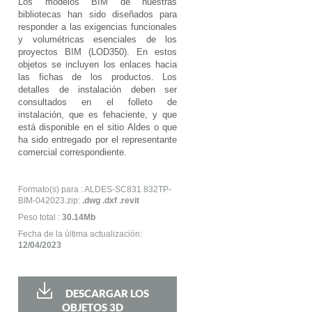
Los modelos BIM de nuestras
bibliotecas han sido diseñados para
responder a las exigencias funcionales
y volumétricas esenciales de los
proyectos BIM (LOD350). En estos
objetos se incluyen los enlaces hacia
las fichas de los productos. Los
detalles de instalación deben ser
consultados en el folleto de
instalación, que es fehaciente, y que
está disponible en el sitio Aldes o que
ha sido entregado por el representante
comercial correspondiente.
Formato(s) para : ALDES-SC831 832TP-
BIM-042023.zip:
.dwg .dxf .revit
Peso total :
30.14Mb
Fecha de la última actualización:
12/04/2023
DESCARGAR LOS
OBJETOS 3D