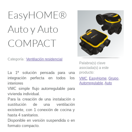
EasyHOME®
Auto y Auto
COMPACT
Categoría :
Ventilación residencial
Palabra(s) clave
asociada(s) a este
La 1ª solución pensada para una
producto:
integración perfecta en todos los
VMC
,
EasyHome
,
Grupo
,
interiores
Autorregulable
,
Auto
VMC simple flujo autorregulable para
vivienda individual.
Para la creación de una instalación o
sustitución de una ventilación
existente, con 1 conexión de cocina y
hasta 4 sanitarios.
Disponible en versión suspendida o en
formato compacto.