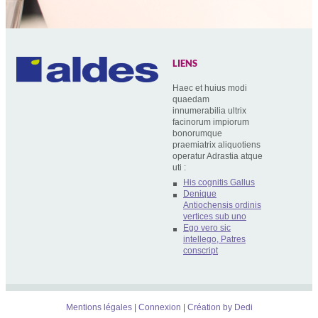
LIENS
Haec et huius modi
quaedam
innumerabilia ultrix
facinorum impiorum
bonorumque
praemiatrix aliquotiens
operatur Adrastia atque
uti :
His cognitis Gallus
Denique
Antiochensis ordinis
vertices sub uno
Ego vero sic
intellego, Patres
conscript
Mentions légales
Connexion
Création by Dedi