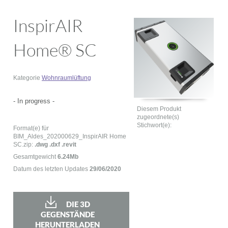
InspirAIR
Home® SC
Kategorie
Wohnraumlüftung
- In progress -
Diesem Produkt
zugeordnete(s)
Stichwort(e):
Format(e) für
BIM_Aldes_202000629_InspirAIR Home
SC.zip:
.dwg .dxf .revit
Gesamtgewicht
6.24Mb
Datum des letzten Updates
29/06/2020
DIE 3D
GEGENSTÄNDE
HERUNTERLADEN