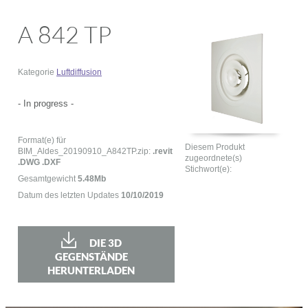
A 842 TP
Kategorie
Luftdiffusion
- In progress -
Format(e) für
Diesem Produkt
BIM_Aldes_20190910_A842TP.zip:
.revit
zugeordnete(s)
.DWG .DXF
Stichwort(e):
Gesamtgewicht
5.48Mb
Datum des letzten Updates
10/10/2019
DIE 3D
GEGENSTÄNDE
HERUNTERLADEN