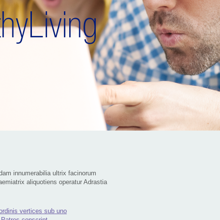
am innumerabilia ultrix facinorum
miatrix aliquotiens operatur Adrastia
rdinis vertices sub uno
, Patres conscript