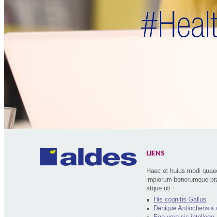
LIENS
Haec et huius modi quaed
impiorum bonorumque prae
atque uti :
His cognitis Gallus
Denique Antiochensis o
Ego vero sic intellego