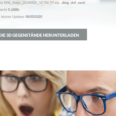
 für BIM_Aldes_20180926_SF704 TP.zip:
.dwg .dxf .revit
wicht
5.10Mb
 letzten Updates
06/05/2020
DIE 3D GEGENSTÄNDE HERUNTERLADEN