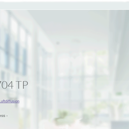
704 TP
Luftdiffusion
ess -