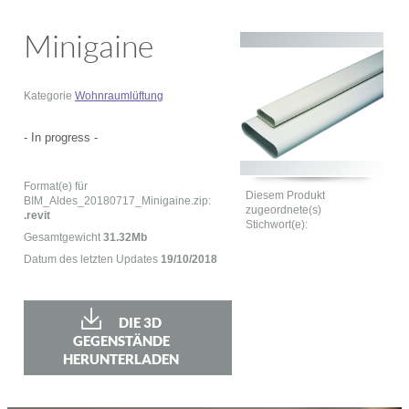
Minigaine
Kategorie
Wohnraumlüftung
- In progress -
Format(e) für
Diesem Produkt
BIM_Aldes_20180717_Minigaine.zip:
zugeordnete(s)
.revit
Stichwort(e):
Gesamtgewicht
31.32Mb
Datum des letzten Updates
19/10/2018
DIE 3D
GEGENSTÄNDE
HERUNTERLADEN