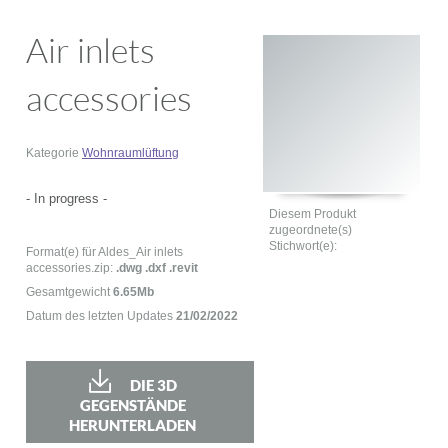
Air inlets
accessories
Kategorie
Wohnraumlüftung
- In progress -
Diesem Produkt
zugeordnete(s)
Stichwort(e):
Format(e) für Aldes_Air inlets
accessories.zip:
.dwg .dxf .revit
Gesamtgewicht
6.65Mb
Datum des letzten Updates
21/02/2022
DIE 3D
GEGENSTÄNDE
HERUNTERLADEN