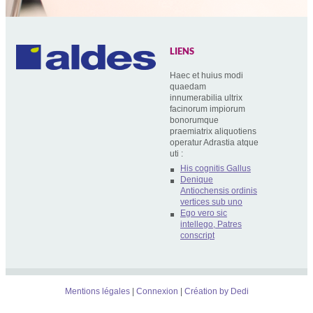
LIENS
Haec et huius modi
quaedam
innumerabilia ultrix
facinorum impiorum
bonorumque
praemiatrix aliquotiens
operatur Adrastia atque
uti :
His cognitis Gallus
Denique
Antiochensis ordinis
vertices sub uno
Ego vero sic
intellego, Patres
conscript
Mentions légales
Connexion
Création by Dedi