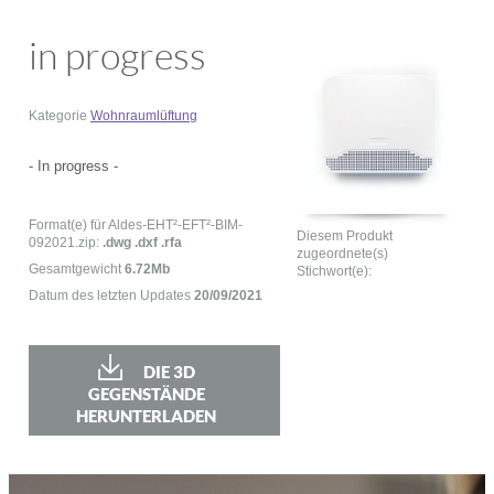
in progress
Kategorie
Wohnraumlüftung
- In progress -
Format(e) für Aldes-EHT²-EFT²-BIM-
Diesem Produkt
092021.zip:
.dwg .dxf .rfa
zugeordnete(s)
Gesamtgewicht
6.72Mb
Stichwort(e):
Datum des letzten Updates
20/09/2021
DIE 3D
GEGENSTÄNDE
HERUNTERLADEN